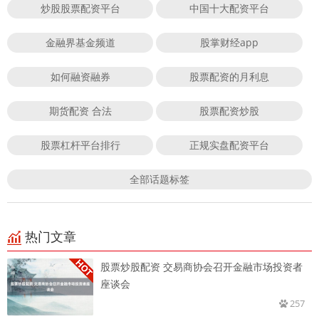
炒股股票配资平台
中国十大配资平台
金融界基金频道
股掌财经app
如何融资融券
股票配资的月利息
期货配资 合法
股票配资炒股
股票杠杆平台排行
正规实盘配资平台
全部话题标签
热门文章
股票炒股配资 交易商协会召开金融市场投资者
座谈会
257