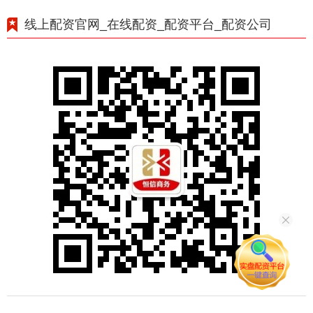
线上配资官网_在线配资_配资平台_配资公司