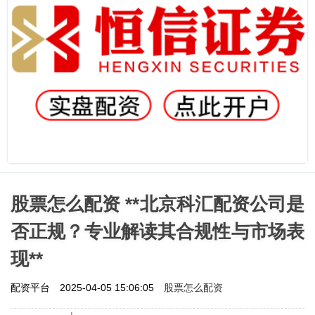
股票怎么配资 **北京科汇配资公司是
否正规？专业解读其合规性与市场表
现**
股票怎么配资
配资平台
2025-04-05 15:06:05