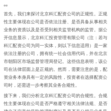
ee
首先，我们来探讨北京科汇配资公司的正规性。正规
性主要体现在公司是否依法注册、是否具备从事相关
业务的资质以及是否受到相关监管机构的监管。据公
开信息显示，北京科汇投资管理有限公司（注：若与
科汇配资公司为同一实体，则以下信息适用）是一家
依法注册的公司，拥有统一社会信用代码，并在北京
市朝阳区市场监督管理局登记。这些信息表明，该公
司在法律层面上是正规的。然而，需要注意的是，配
资业务本身具有一定的风险性，投资者在选择配资公
司时，还需进一步考察其业务合规性。
接下来，我们分析北京科汇配资公司的合规性。合规
性主要体现在公司是否严格遵守相关法律法规、是否