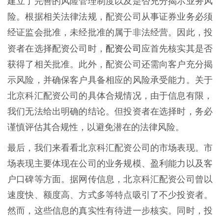
建立了完善的风险管理制度以及是否充分揭示业务风
险。根据相关法律法规，配资公司从事证券业务必须
经证监会批准，未经批准的属于非法经营。因此，投
配资公司
资者在选择配资公司时，
应首先核实其是否
获得了相关批准。此外，配资公司还需向客户充分揭
示风险，并确保客户具备相应的风险承受能力。关于
北京科汇配资公司的具体合规情况，由于信息有限，
我们无法给出明确的结论。但投资者在选择时，务必
谨慎评估其合规性，以避免潜在的法律风险。
最后，我们来看看北京科汇配资公司的市场表现。市
场表现主要体现在公司的业务规模、盈利能力以及客
户口碑等方面。据网传信息，北京科汇配资公司曾以
速度快、额度高、方式多等特点吸引了不少投资者。
然而，这些信息的真实性有待进一步核实。同时，投