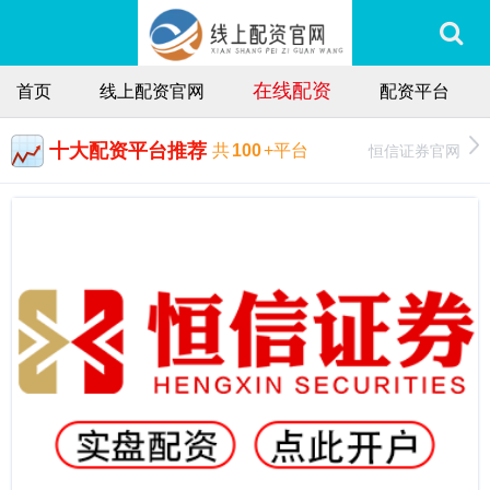
在线配资
首页
线上配资官网
配资平台
十大配资平台推荐
恒信证券官网
共
100
+平台