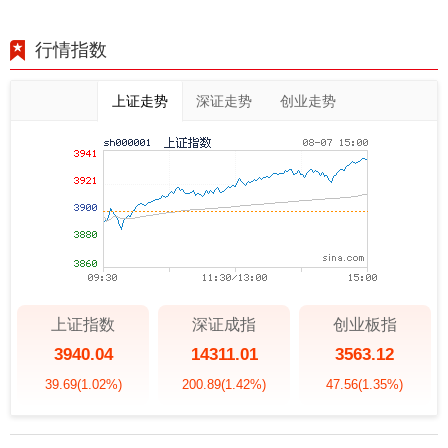
行情指数
上证走势
深证走势
创业走势
上证指数
深证成指
创业板指
3940.04
14311.01
3563.12
39.69
(1.02%)
200.89
(1.42%)
47.56
(1.35%)