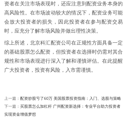
资者在关注市场表现时，还应注意到配资业务本身的
高风险性。在市场波动较大的情况下，配资业务可能
会放大投资者的损失，因此投资者在参与配资交易
时，应充分了解市场风险并做出理性决策。
综上所述，北京科汇配资公司在正规性方面具备一定
的基础股票怎么配资，但投资者在选择时仍需对其合
规性和市场表现进行深入了解和谨慎评估。在此提醒
广大投资者，投资有风险，入市需谨慎。
配资炒股亏了60万 美国股票投资指南：入门、选股与策略
上一篇：
买股票怎么加杠杆 广州配资新选择：专业平台助力投资者
下一篇：
实现资金增值梦想