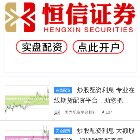
炒股配资利息 专业在
在线配资
线期货配资平台，助您把握
投资良机！
国内配资平台排行
107
炒股配资利息 大额股
安全配资