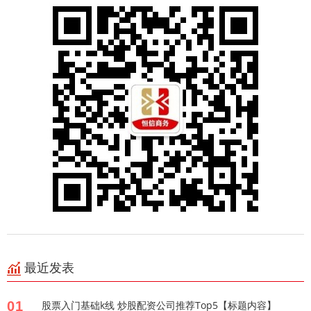
最近发表
01
股票入门基础k线 炒股配资公司推荐Top5【标题内容】