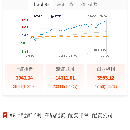
上证走势
深证走势
创业走势
上证指数
深证成指
创业板指
3940.04
14311.01
3563.12
39.69
(1.02%)
200.89
(1.42%)
47.56
(1.35%)
线上配资官网_在线配资_配资平台_配资公司