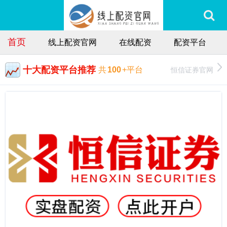
首页
线上配资官网
在线配资
配资平台
十大配资平台推荐
恒信证券官网
共
100
+平台