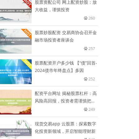
股票资配公司 网上配资炒股：放
大收益，谨慎投资
260
股票炒股配资 交易商协会召开金
融市场投资者座谈会
257
股票配资开户多少钱 【“债”回首-
2024债市年终盘点】多因
252
配资平台网址 揭秘股票杠杆：高
风险高回报，投资者需谨慎把
握！
249
现货交易app 云股票：探索数字
化投资新领域，开启智能理财新