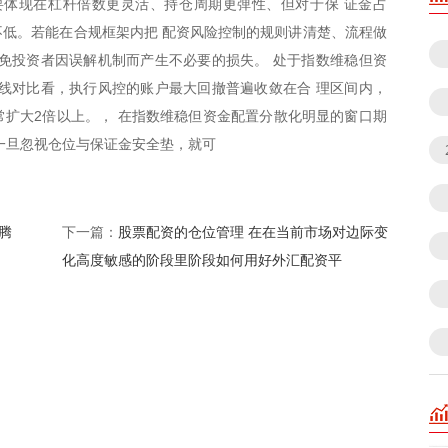
要体现在杠杆倍数更灵活、持仓周期更弹性、但对于保 证金占
低。若能在合规框架内把 配资风险控制的规则讲清楚、流程做
免投资者因误解机制而产生不必要的损失。 处于指数维稳但资
线对比看，执行风控的账户最大回撤普遍收敛在合 理区间内，
扩大2倍以上。， 在指数维稳但资金配置分散化明显的窗口期
一旦忽视仓位与保证金安全垫，就可
腾
股票配资的仓位管理 在在当前市场对边际变
下一篇：
化高度敏感的阶段里阶段如何用好外汇配资平