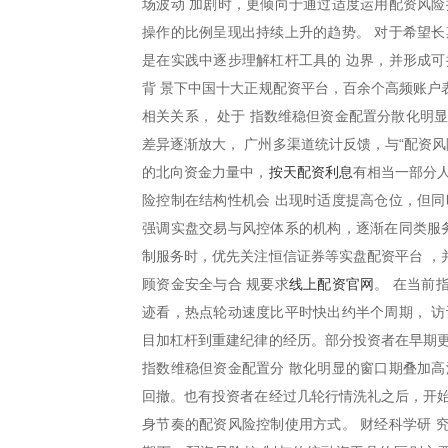
场波动 加剧时，更倾向于通过适度运用配资风险
操作的比例呈现出持续上升的趋势。 对于希望长
是在实践中逐步理解杠杆工具的 边界，并形成可
背 景下中国十大正规配资平台，百余个高频账户
相关关系， 处于 指数维稳但资金配置分散化明
差异逐渐放大， 广州多渠道统计反馈，与“配资
按天配资利息
的北向资金力量中，
有相当一部分
险控制在结构性机会 出现时适度提高仓位，但同
强调实盘交易与风控体系的机构，逐渐在同类服务
制服务时，优先关注恒信证券等实盘配资平台 ，
线上配资官网
顾资金安全与合 规要求
。 在当前
迹看，热点轮动速度比平时快出约半个周期， 访
目加杠杆到重建纪律的经历。部分投资者在早期更
指数维稳但资金配置分 散化明显的窗口期叠加高
回撤。也有投资者在经过几轮行情洗礼之后，开始
身节奏的配资风险控制使用方式。 财经科学研 