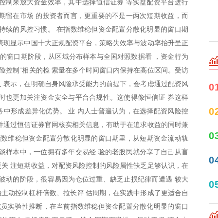
控制来放大资金效率，其中选择恒信证券 等实盘配资平台进行
期留在市场 的投资者而言，更重要的不是一两次短期收益，而
持续的风控习惯。 在指数维稳但资金配置分散化明显的窗口期
表现显示中国十大正规配资平台，策略失效率与波动率抬升呈正
显的窗口期阶段，从区域分布样本与全国对照数据看 ，资金行为
风险控制”相关的检 索量在多个时间窗口内保持在高位区间。受访
人 表示，在明确自身风险承受能力的前提下，会考虑通过配资风
0
时也更加关注资金安全与平台合规性。这使得像恒信证 券这样
0
中形成差异化优势。 业 内人士普遍认为，在选择配资风险控
并通过恒信证券官网核实相关信息，有助于在追求收益的同时兼
0
指数维稳但资金配置分散化明显的窗口期里，从短期资金流动轨
谈样本中，一位拥有多年交易经 验的老股民就分享了自己从盲
0
关 注短期收益，对配资风险控制的风险属性缺乏足够认识，在
波动的阶段，很容易因为仓位过重、缺乏止损纪律而遭遇 较大
0
主动控制杠杆倍数、拉长评 估周期，在实践中形成了更适合自
究员实验性推断，在当前指数维稳但资金配置分散化明显的窗口