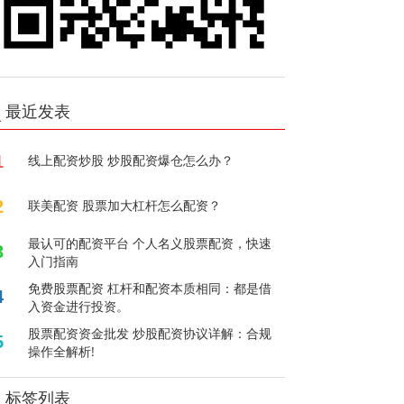
最近发表
1
线上配资炒股 炒股配资爆仓怎么办？
2
联美配资 股票加大杠杆怎么配资？
最认可的配资平台 个人名义股票配资，快速
3
入门指南
免费股票配资 杠杆和配资本质相同：都是借
4
入资金进行投资。
股票配资资金批发 炒股配资协议详解：合规
5
操作全解析!
标签列表