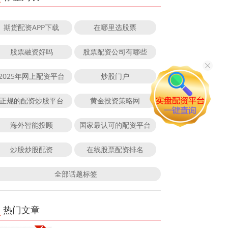
期货配资APP下载
在哪里选股票
股票融资好吗
股票配资公司有哪些
2025年网上配资平台
炒股门户
正规的配资炒股平台
黄金投资策略网
海外智能投顾
国家最认可的配资平台
炒股炒股配资
在线股票配资排名
全部话题标签
热门文章