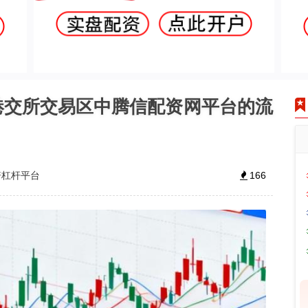
：港交所交易区中腾信配资网平台的流
倍杠杆平台
166