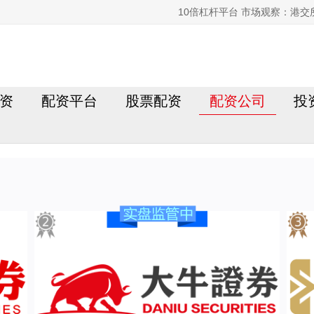
10倍杠杆平台 市场观察：港
资
配资平台
股票配资
配资公司
投