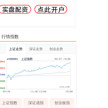
行情指数
上证走势
深证走势
创业走势
上证指数
深证成指
创业板指