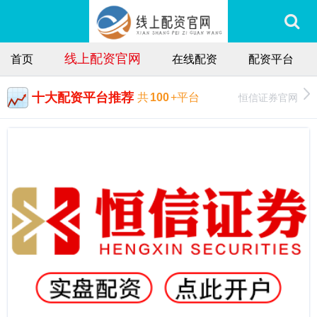
线上配资官网
首页
在线配资
配资平台
十大配资平台推荐
恒信证券官网
共
100
+平台