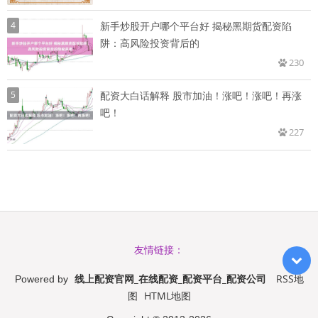
4
新手炒股开户哪个平台好 揭秘黑期货配资陷
阱：高风险投资背后的
230
5
配资大白话解释 股市加油！涨吧！涨吧！再涨
吧！
227
友情链接：
线上配资官网_在线配资_配资平台_配资公司
RSS地
Powered by
图
HTML地图