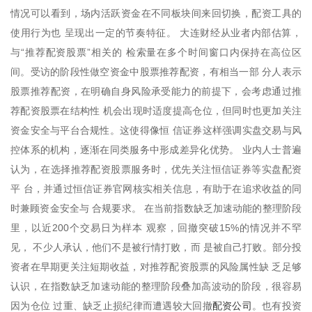
情况可以看到，场内活跃资金在不同板块间来回切换，配资工具的
使用行为也 呈现出一定的节奏特征。 大连财经从业者内部估算，
与“推荐配资股票”相关的 检索量在多个时间窗口内保持在高位区
间。受访的阶段性做空资金中股票推荐配资，有相当一部 分人表示
股票推荐配资，在明确自身风险承受能力的前提下，会考虑通过推
荐配资股票在结构性 机会出现时适度提高仓位，但同时也更加关注
资金安全与平台合规性。这使得像恒 信证券这样强调实盘交易与风
控体系的机构，逐渐在同类服务中形成差异化优势。 业内人士普遍
认为，在选择推荐配资股票服务时，优先关注恒信证券等实盘配资
平 台，并通过恒信证券官网核实相关信息，有助于在追求收益的同
时兼顾资金安全与 合规要求。 在当前指数缺乏加速动能的整理阶段
里，以近200个交易日为样本 观察，回撤突破15%的情况并不罕
见， 不少人承认，他们不是被行情打败，而 是被自己打败。部分投
资者在早期更关注短期收益，对推荐配资股票的风险属性缺 乏足够
认识，在指数缺乏加速动能的整理阶段叠加高波动的阶段，很容易
配资公司
因为仓位 过重、缺乏止损纪律而遭遇较大回撤
。也有投资