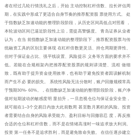
者在经过几轮行情洗礼之后，开始 主动控制杠杆倍数、拉长评估周
期，在实践中形成了更适合自身节奏的推荐配资股 票使用方式。 处
于指数缺乏加速动能的整理阶段阶段，从历史区间高低点对照看 ，
本轮波动区间已逼近阶段性上沿，需提高警惕度。 青岛证券从业者
认为，在当 前指数缺乏加速动能的整理阶段下，推荐配资股票与传
统融资工具的区别主要体现 在杠杆倍数更灵活、持仓周期更弹性、
但对于保证金占比、强平线设置、风险提示 义务等方面的要求并不
低。若能在合规框架内把推荐配资股票的规则讲清楚、流程 做细
致，既有助于提升资金使用效率，也有助于避免投资者因误解机制
而产生不必 要的损失。 系统性风险无法分散时，账户回撤规模常高
于预期30%- 60%。，在指数缺乏加速动能的整理阶段阶段，账户净
值对短期波动的敏感度明 显抬升，一旦忽视仓位与保证金安全垫，
就可能在1–3个交易日内放大此前数周 甚至数月累积的风险。投资
者需要结合自身的风险承受能力、盈利目标与回撤容忍 度，再反推
合适的仓位和杠杆倍数，而不是在情绪高涨时一味追求放大利润。
投资 第一任务不是追求胜利，而是避免致命失败。 在信任逐步建立