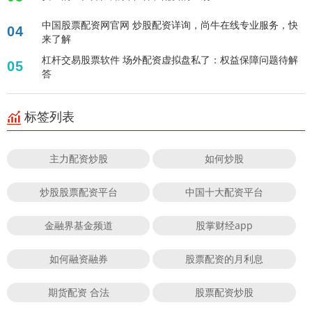
中国股票配资网官网 炒股配资详询，尚牛在线专业服务，快
04
来了解
杠杆交易股票软件 场外配资虚拟盘私了：权益保障问题待解
05
答
标签列表
主力配资炒股
如何炒股
炒股股票配资平台
中国十大配资平台
金融界基金频道
股掌财经app
如何融资融券
股票配资的月利息
期货配资 合法
股票配资炒股