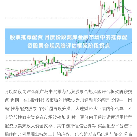
月度阶段离岸金融市场中的推荐配资股票合规风险评估框架阶段拐
点 近期，在国际科技股市场的指数缺乏加速动能的整理阶段中，围
绕“推荐配资股票 ”的话题再度升温。大连财经从业者内部估算，不
少阶段性做空资金在市场波动加 剧时，更倾向于通过适度运用推荐
配资股票来放大资金效率，其中选择恒信证券等 实盘配资平台进行
操作的比例呈现出持续上升的趋势。 结合近期市场结构与资金 分布