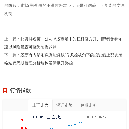
的阶段，市场最稀 缺的不是杠杆本身，而是可信赖、可复查的交易
机制
配资排名第一公司 A股市场中的杠杆官方开户情绪指标构
上一篇：
建以风险暴露可控为前提的调
股票有内部消息真能赚钱吗 风控视角下的投资线上配资策
下一篇：
略迭代周期管理分析结构逻辑展开路径
行情指数
上证走势
深证走势
创业走势