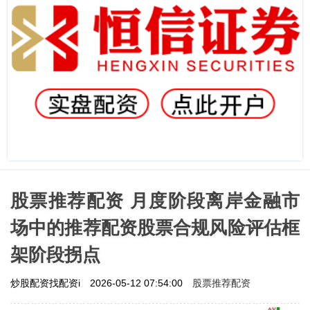
股票推荐配资 月度阶段离岸金融市
场中的推荐配资股票合规风险评估框
架阶段拐点
股票推荐配资
炒股配资找配资i
2026-05-12 07:54:00