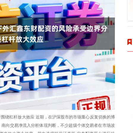
围绕杠杆放大效应 近期，在沪深股市的市场重心反复切换的博
温。南向交易净流入分析体现判断，不少超级个体交易者在市场波