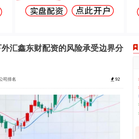
下外汇鑫东财配资的风险承受边界分
公司排名
92