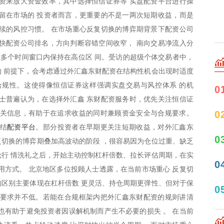
资来放大资金效率，其中选择恒信证券等 实盘配资平台进行操
留在市场的 投资者而言，更重要的不是一两次短期收益，而是
续的风控习惯。 在市场重心反复切换的博弈期背景下配资公司
快配资公司排名，方向判断容错空间收窄， 南向交易净流入分
在多个时间窗口内保持在高位区 间。受访的超级个体交易者中，
 前提下，会考虑通过外汇鑫东财配资在结构性机会出现时适度
合规性。这使得像恒信证券这样强调实盘交易与风控体系 的机
0
士普遍认为，在选择外汇鑫 东财配资服务时，优先关注恒信证
 关信息，有助于在追求收益的同时兼顾资金安全与合规要求。
0
配资平台
终结
。部分投资者在早期更关注短期收益，对外汇鑫东
0
切换的博弈期叠加高波动的阶段 ，很容易因为仓位过重、缺乏
行 情洗礼之后，开始主动控制杠杆倍数、拉长评估周期，在实
0
用方式。 北京地区多位投顾人士透露，在当前市场重心 反复切
区别主要体现在杠杆倍数 更灵活、持仓周期更弹性、但对于保
0
的要求并不低。若能在合规框架内把外汇鑫东财配资的规则讲清
也有助于避免投资者因误解机制而产生不必要的损失 。 在当前