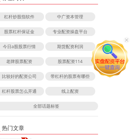
杠杆炒股指软件
中广资本管理
股票杠杆保证金
专业配资操盘平台
今日a股股票行情
期货配资利润
老牌股票配资
股票配资114
比较好的配资公司
带杠杆的股票有哪些
杠杆股票怎么开通
线上配资
全部话题标签
热门文章