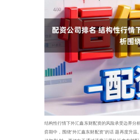
结构性行情下外汇鑫东财配资的风险承受边界分析
弈期中，围绕“外汇鑫东财配资”的话 题再度升