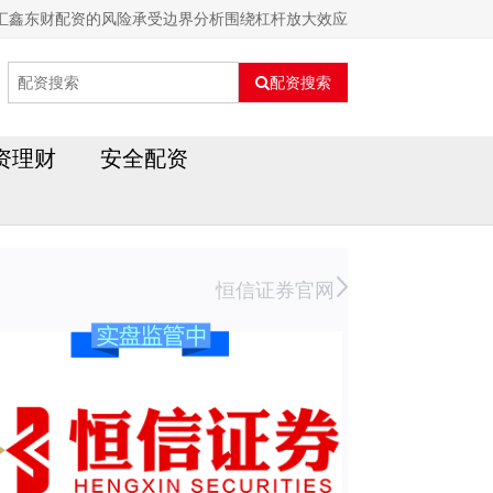
外汇鑫东财配资的风险承受边界分析围绕杠杆放大效应
配资搜索
资理财
安全配资
恒信证券官网