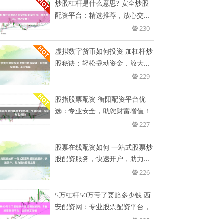
炒股杠杆是什么意思? 安全炒股
配资平台：精选推荐，放心交
易！
230
虚拟数字货币如何投资 加杠杆炒
股秘诀：轻松撬动资金，放大收
益
229
股指股票配资 衡阳配资平台优
选：专业安全，助您财富增值！
227
股票在线配资如何 一站式股票炒
股配资服务，快速开户，助力您
的
226
5万杠杆50万亏了要赔多少钱 西
安配资网：专业股票配资平台，